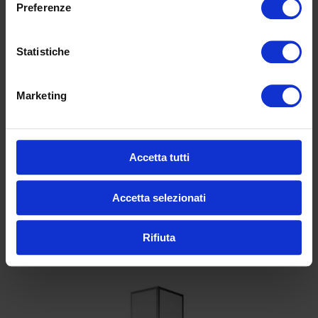
Preferenze
V1: largh. 40, prof.
40, alt. 110 cm
V2: largh. 70, prof.
Statistiche
70, alt. 36 cm
V3: largh. 45, prof.
Dimensioni
Marketing
45, alt. 90 cm
V4: largh. 65, prof.
65, alt. 220 cm
V5: largh. 50, prof.
Accetta tutti
30, alt. 5 cm
Accetta selezionati
Produits similaires
Rifiuta