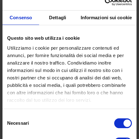
Consenso
Dettagli
Informazioni sui cookie
Questo sito web utilizza i cookie
Utilizziamo i cookie per personalizzare contenuti ed
J'accepte la
annunci, per fornire funzionalità dei social media e per
Politique de confidentialité
analizzare il nostro traffico. Condividiamo inoltre
informazioni sul modo in cui utilizzi il nostro sito con i
nostri partner che si occupano di analisi dei dati web,
pubblicità e social media, i quali potrebbero combinarle
con altre informazioni che hai fornito loro o che hanno
UGS :
C2
raccolto dal tuo utilizzo dei loro servizi.
Selezione
Informations complémentaires
Necessari
del
consenso