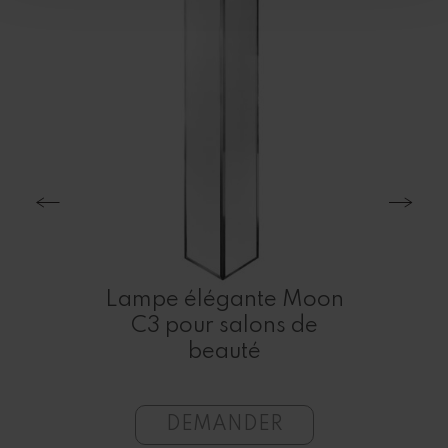
nce
Lampe élégante Moon
P
 –
C3 pour salons de
W
dre
beauté
DEMANDER