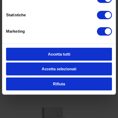
Informations complémentaires
Statistiche
T08: largh. 32, prof.
Marketing
32, alt. 110 cm
T09: largh. 100, prof.
Dimensioni
35, alt. 40 cm
T11: largh. 32, prof.
Accetta tutti
32, alt. 40 cm
Accetta selezionati
Produits similaires
Rifiuta