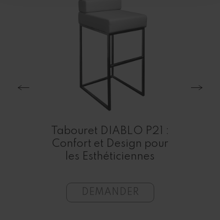
e
n et
Tabouret DIABLO P21 :
Ta
 les
Confort et Design pour
s
les Esthéticiennes
fa
DEMANDER