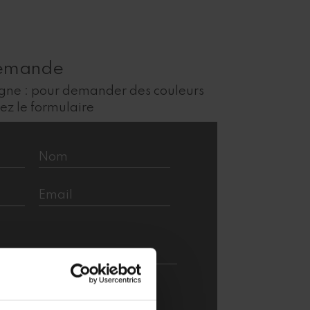
demande
igne : pour demander des couleurs
sez le formulaire
que de confidentialité