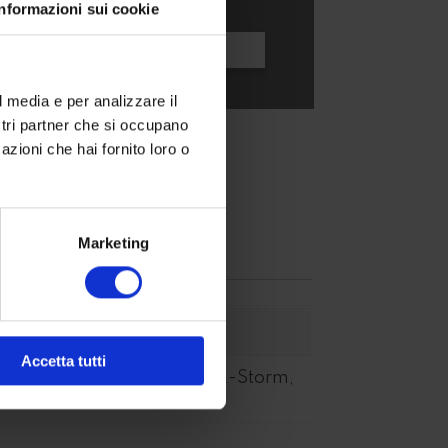
Informazioni sui cookie
l media e per analizzare il
ostri partner che si occupano
azioni che hai fornito loro o
Marketing
Accetta tutti
s-Polaris-Nero-565-Black-Storm,