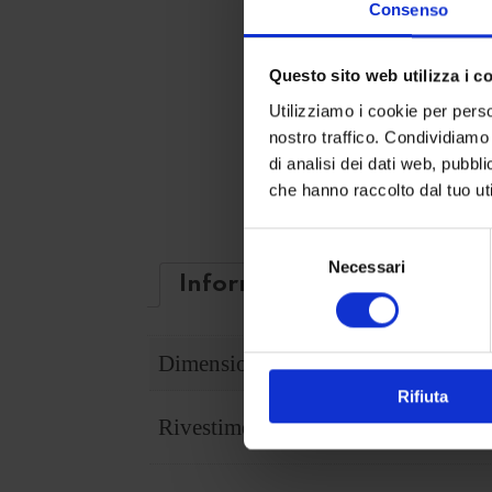
Consenso
Questo sito web utilizza i c
Utilizziamo i cookie per perso
nostro traffico. Condividiamo 
di analisi dei dati web, pubbl
che hanno raccolto dal tuo uti
Selezione
Necessari
del
Informations complémenta
consenso
Dimensioni
Diam. base 45 c
Rifiuta
Lim-Dragonsoft-
Rivestimenti
Res-Polaris-ros