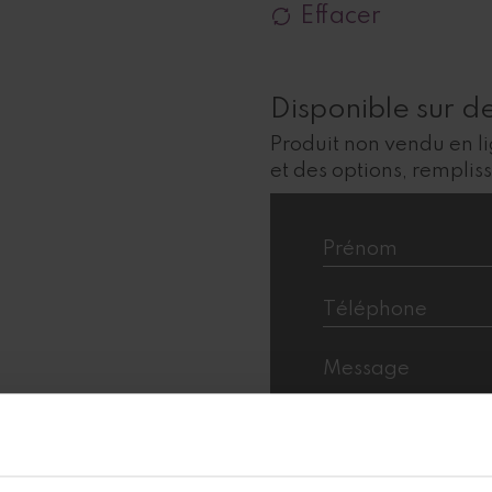
Effacer
Disponible sur 
Produit non vendu en l
et des options, remplis
J'accepte la
Politi