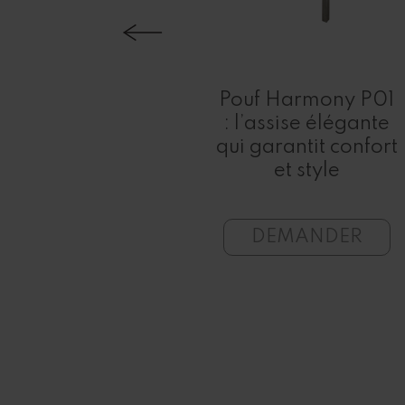
e basse
ailles
Pouf Harmony P01
09/11 :
: l’assise élégante
 en bois et
qui garantit confort
 élégant
et style
ANDER
DEMANDER