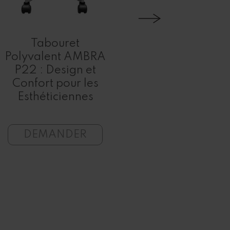
Tabouret
Table 
Polyvalent AMBRA
Versa
P22 : Design et
T08/09
Confort pour les
Structure 
Esthéticiennes
design 
DEMANDER
DEMA