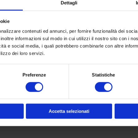
Dettagli
ookie
nalizzare contenuti ed annunci, per fornire funzionalità dei socia
inoltre informazioni sul modo in cui utilizzi il nostro sito con i n
UGS :
P 22 L
icità e social media, i quali potrebbero combinarle con altre inform
lizzo dei loro servizi.
Preferenze
Statistiche
ires
m
Accetta selezionati
A007-BIANCO, Res-Polaris-Marrone-2938-Ebony, Re
so-2772-Cardinal-RED