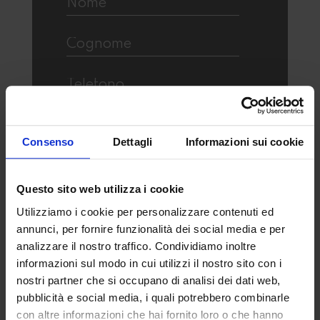
Consenso
Dettagli
Informazioni sui cookie
Questo sito web utilizza i cookie
Utilizziamo i cookie per personalizzare contenuti ed
annunci, per fornire funzionalità dei social media e per
Acconsento al trattamento dei miei
dati personali per la finalità di
analizzare il nostro traffico. Condividiamo inoltre
profilazione e ricontatto, come
descritto nella
Privacy Policy
informazioni sul modo in cui utilizzi il nostro sito con i
nostri partner che si occupano di analisi dei dati web,
pubblicità e social media, i quali potrebbero combinarle
con altre informazioni che hai fornito loro o che hanno