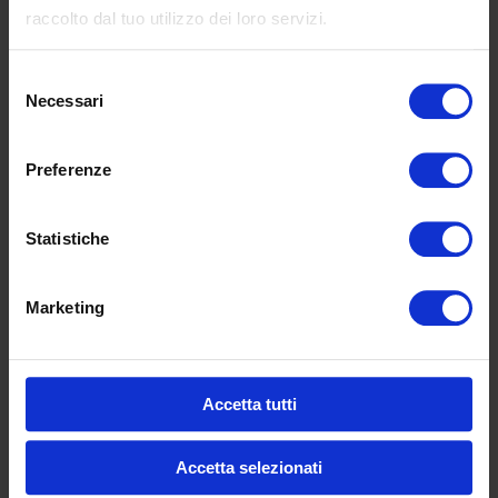
raccolto dal tuo utilizzo dei loro servizi.
COD:
P 22 L
Selezione
Necessari
del
consenso
Informazioni aggiuntive
Preferenze
Dimensioni
Diam. base 45 cm
Statistiche
Lim-Dragonsoft-
Marketing
A007-BIANCO, Res-
Polaris-Marrone-
2938-Ebony, Res-
Rivestimenti
Polaris-Nero-565-
Accetta tutti
Black-Storm, Res-
Polaris-rosso-2772-
Accetta selezionati
Cardinal-RED