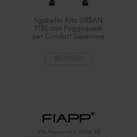
Sg
 e
Sgabello Alto URBAN
 Tuo
P18L con Poggiapiedi
Con
per Comfort Superiore
RICHIEDI
Via Alessandro Volta, 10