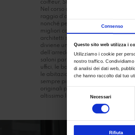
coiffeur, SPA ed istituti di bellezza.
Nel corso degli anni, l’azienda ampli
raggio d’azione, grazie alla compet
nonché per via delle numerose colla
Consenso
migliori case produttrici ed esperti 
architetti specializzati nel settore. 
Questo sito web utilizza i c
diviene un vero punto di riferimento 
dell’arredamento su misura, non sol
Utilizziamo i cookie per perso
saloni parrucchiere, centri di esteti
nostro traffico. Condividiamo 
uffici, le boutiques, per i locali del 
di analisi dei dati web, pubbl
le abitazioni private. Al giorno d’og
che hanno raccolto dal tuo uti
sempre più ricca e variegata, con s
originali per ambienti privati, pubbl
Selezione
altissimo livello.
Necessari
del
consenso
Rifiuta