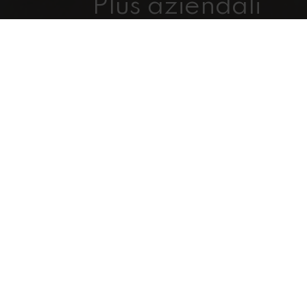
Plus aziendali
Fiapp si è affermata negli anni com
successo: il brand, infatti, ha saputo
artistica, culturale ed artigianale de
personalizzarla ed abbinarla ad una 
linee innovative e ad una forte att
e per l’ambiente.
Grazie a ciò, l’azienda è riuscita a
internazionale, arricchendo la sua at
eccellenti, sia con architetti ed interi
che con alcuni dei nomi più esclusi
bellezza. Fiapp propone soluzioni u
le esigenze del Cliente, che viene seg
fasi della lavorazione ed anche dopo
degli arredi.