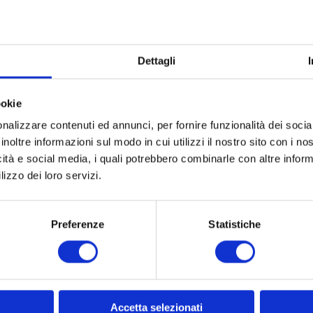
a sempre più il suo
enza e alla passione,
borazioni con le
Dettagli
di cosmetica ed
Ben presto, Fiapp
ookie
nel settore
tanto relativamente ai
nalizzare contenuti ed annunci, per fornire funzionalità dei socia
ca, ma anche per gli
inoltre informazioni sul modo in cui utilizzi il nostro sito con i n
settore Food&Drink e per
icità e social media, i quali potrebbero combinarle con altre inform
gi la proposta Fiapp è
lizzo dei loro servizi.
oluzioni uniche ed
ici e commerciali di
Preferenze
Statistiche
Accetta selezionati