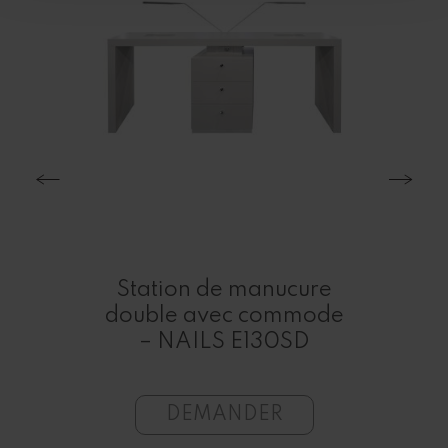
St
Station de manucure
SPA
riot
double avec commode
sty
able
– NAILS E130SD
DEMANDER