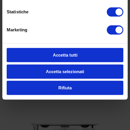
Informations complémentaires
Statistiche
E130H: largh. 110,
prof. 50, alt. 110 cm
Dimensioni
Marketing
E130HD: largh. 220,
prof. 50, alt. 110 cm
Accetta tutti
Produits similaires
Accetta selezionati
Rifiuta