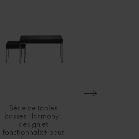
Série de tables
Taboure
basses Harmony :
AMBRA 
design et
Design et
fonctionnalité pour
pour les