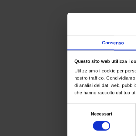
Consenso
Questo sito web utilizza i c
Utilizziamo i cookie per perso
nostro traffico. Condividiamo 
di analisi dei dati web, pubbl
che hanno raccolto dal tuo uti
Selezione
Necessari
del
consenso