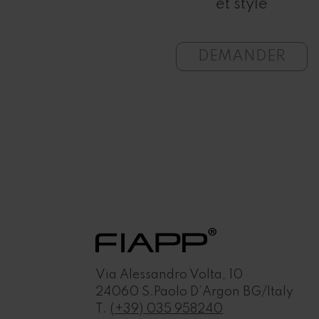
ernes
et style
ANDER
DEMANDER
Via Alessandro Volta, 10
24060 S.Paolo D’Argon BG/Italy
T.
(+39) 035 958240