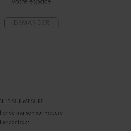
votre espace
mode
DEMANDER
DEMA
LES SUR MESURE
lier de maison sur mesure
ier contract