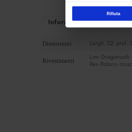
Rifiuta
Informations complémenta
Dimensioni
Largh. 52, prof. 
Lim-Dragonsoft-
Rivestimenti
Res-Polaris-ros