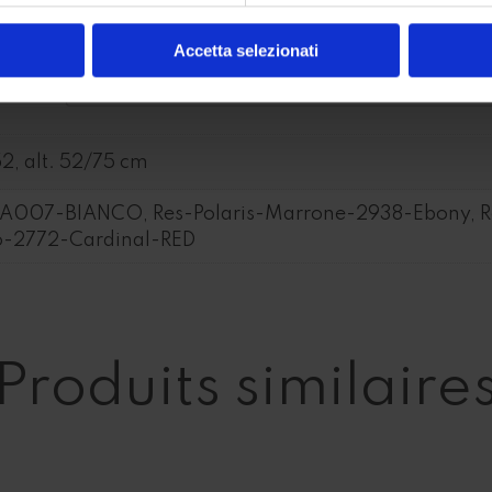
Accetta selezionati
ires
52, alt. 52/75 cm
A007-BIANCO, Res-Polaris-Marrone-2938-Ebony, Re
so-2772-Cardinal-RED
Produits similaire