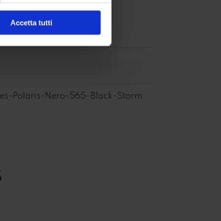
Accetta tutti
s-Polaris-Nero-565-Black-Storm,
s