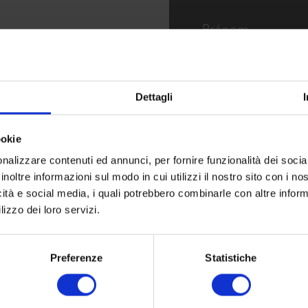
Dettagli
ookie
nalizzare contenuti ed annunci, per fornire funzionalità dei socia
J'accepte la
Politi
inoltre informazioni sul modo in cui utilizzi il nostro sito con i n
icità e social media, i quali potrebbero combinarle con altre inform
lizzo dei loro servizi.
Preferenze
Statistiche
UGS :
P 18 L