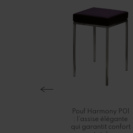
ret haut
 P22L :
Pouf Harmony P01
et confort
: l’assise élégante
es salons
qui garantit confort