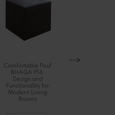
Comfortable Pouf
BHAGA P14:
Harmony
Design and
Table S
Functionality for
Desig
Modern Living
Functiona
Rooms
Your 