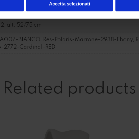
Accetta selezionati
52, alt. 52/75 cm
A007-BIANCO, Res-Polaris-Marrone-2938-Ebony, Re
so-2772-Cardinal-RED
Related products