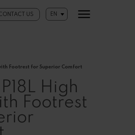
EN
CONTACT US
ith Footrest for Superior Comfort
P18L High
ith Footrest
erior
t