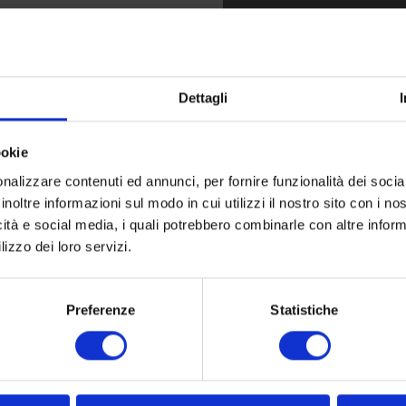
Dettagli
ookie
I accept the
Privac
nalizzare contenuti ed annunci, per fornire funzionalità dei socia
inoltre informazioni sul modo in cui utilizzi il nostro sito con i n
icità e social media, i quali potrebbero combinarle con altre inform
lizzo dei loro servizi.
SKU:
P 18 L
Preferenze
Statistiche