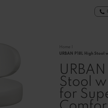
Home
|
URBAN P18L High Stool w
URBAN 
Stool w
for Sup
Comfor