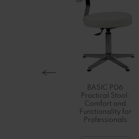
y Coffee
BASIC P06
 Series:
Practical Stool:
gn and
Comfort and
nality for
Functionality for
 Space
Professionals