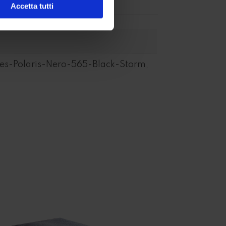
Accetta tutti
s-Polaris-Nero-565-Black-Storm,