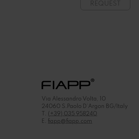
UEST
REQUEST
Via Alessandro Volta, 10
24060 S.Paolo D’Argon BG/Italy
T.
(+39) 035 958240
E.
fiapp@fiapp.com