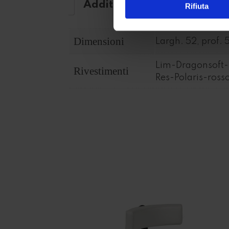
Additional information
Rifiuta
Dimensioni
Largh. 52, prof. 
Lim-Dragonsoft-
Rivestimenti
Res-Polaris-ros