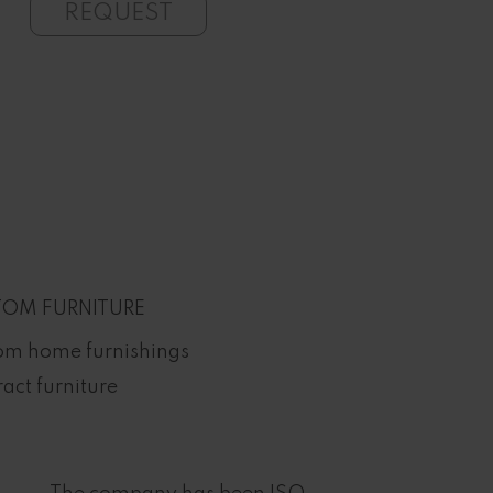
REQUEST
REQU
OM FURNITURE
om home furnishings
act furniture