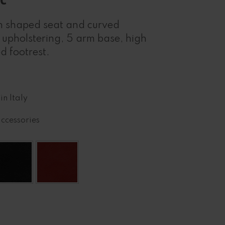
th shaped seat and curved
 upholstering, 5 arm base, high
ed footrest.
in Italy
accessories