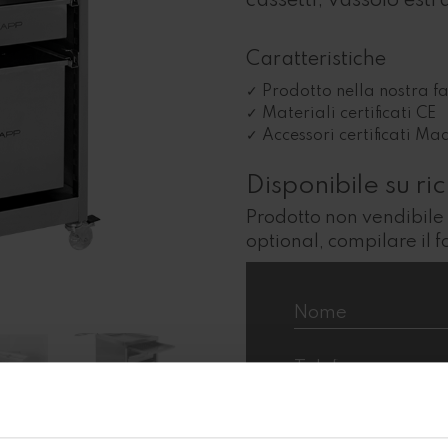
cassetti, vassoio estr
Caratteristiche
Prodotto nella nostra fa
Materiali certificati CE
Accessori certificati Mad
Disponibile su ri
Prodotto non vendibile 
optional, compilare il 