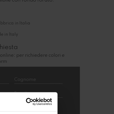
aibile con fondo forato.
bbrica in Italia
e in Italy
chiesta
online: per richiedere colori e
form