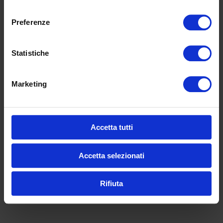
consenso
COD:
1023 WU
Preferenze
Statistiche
Informazioni aggiuntive
Marketing
Largh. 50, prof. 100,
Dimensioni
alt. 100 cm
Accetta tutti
Prodotti correlati
Accetta selezionati
Rifiuta