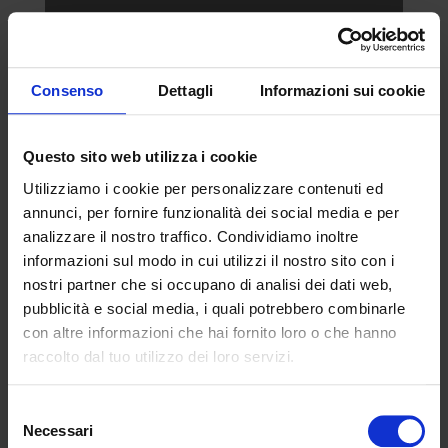
Consenso
Dettagli
Informazioni sui cookie
Questo sito web utilizza i cookie
Utilizziamo i cookie per personalizzare contenuti ed
annunci, per fornire funzionalità dei social media e per
analizzare il nostro traffico. Condividiamo inoltre
informazioni sul modo in cui utilizzi il nostro sito con i
nostri partner che si occupano di analisi dei dati web,
Acconsento al trattamento dei miei
pubblicità e social media, i quali potrebbero combinarle
dati personali per la finalità di
profilazione e ricontatto, come
con altre informazioni che hai fornito loro o che hanno
descritto nella
Privacy Policy
raccolto dal tuo utilizzo dei loro servizi.
Selezione
Necessari
del