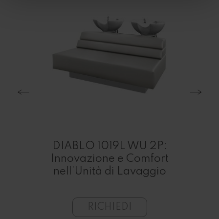
o
EAM
 –
DIABLO 1019L WU 2P:
M
Innovazione e Comfort
Lav
nell’Unità di Lavaggio
GO
RICHIEDI