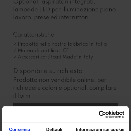
Optional: aspiratori integrati,
lampade LED per illuminazione piano
lavoro, prese ed interruttori.
Caratteristiche
Prodotto nella nostra fabbrica in Italia
Materiali certificati CE
Accessori certificati Made in Italy
Disponibile su richiesta
Prodotto non vendibile online: per
richiedere colori e optional, compilare
il form
Consenso
Dettagli
Informazioni sui cookie