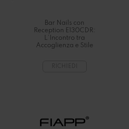
so
Bar Nails con
Ba
 e
Reception E130CDR:
L’Incontro tra
C
Accoglienza e Stile
RICHIEDI