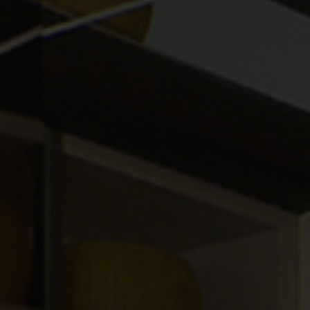
Ragione sociale
Ruolo
Messaggio
Conferma
Dichiaro di aver letto e di accettare l’
informativa della
privacy
e presto il consenso al trattamento dei miei dati
per finalità di marketing e analisi statistica. *
SCARICA IL CATALOGO