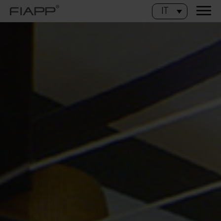
IT
CHIUDI
Catalogo Home 2025
Scarica il catalogo Home e scopri tutti i nostri progetti
Nome
Cognome
Indirizzo email
Numero di telefono