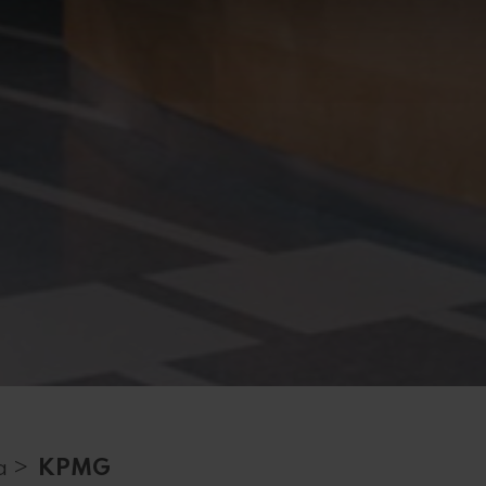
a >
KPMG