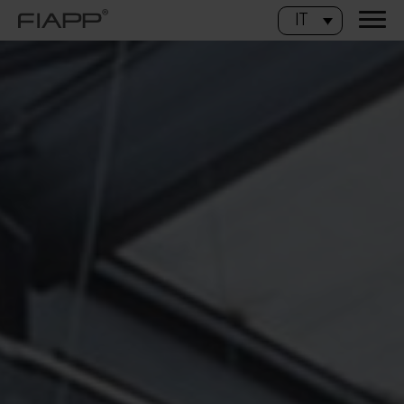
IT
CHIUDI
Catalogo Home 2025
Scarica il catalogo Home e scopri tutti i nostri progetti
Nome
Cognome
Indirizzo email
Numero di telefono