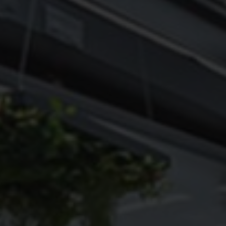
Ragione sociale
Ruolo
Messaggio
Conferma
Dichiaro di aver letto e di accettare l’
informativa della
privacy
e presto il consenso al trattamento dei miei dati
per finalità di marketing e analisi statistica. *
SCARICA IL CATALOGO