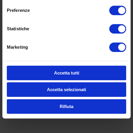
consenso
COD:
E130PL
Preferenze
Informazioni aggiuntive
Statistiche
Marketing
Largh. 40, prof. 40,
Dimensioni
alt. 45/75 cm
Accetta tutti
Prodotti correlati
Accetta selezionati
Rifiuta