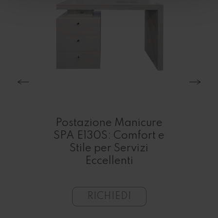
ure
Postazione Manicure
A
SPA E130S: Comfort e
Po
ed
Stile per Servizi
Nai
lone
Eccellenti
RICHIEDI