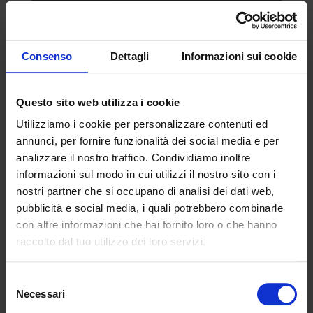
Consenso
Dettagli
Informazioni sui cookie
Questo sito web utilizza i cookie
Utilizziamo i cookie per personalizzare contenuti ed
annunci, per fornire funzionalità dei social media e per
analizzare il nostro traffico. Condividiamo inoltre
informazioni sul modo in cui utilizzi il nostro sito con i
nostri partner che si occupano di analisi dei dati web,
Acconsento al trattamento dei miei
dati personali per la finalità di
pubblicità e social media, i quali potrebbero combinarle
profilazione e ricontatto, come
con altre informazioni che hai fornito loro o che hanno
descritto nella
Privacy Policy
raccolto dal tuo utilizzo dei loro servizi.
Selezione
Necessari
del