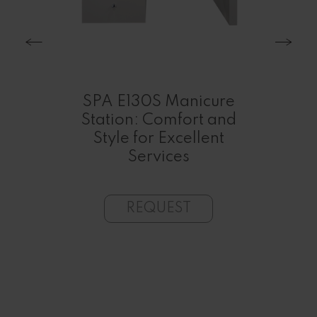
with
SPA E130S Manicure
Station: Comfort and
nd
Style for Excellent
El
lon
Services
REQUEST