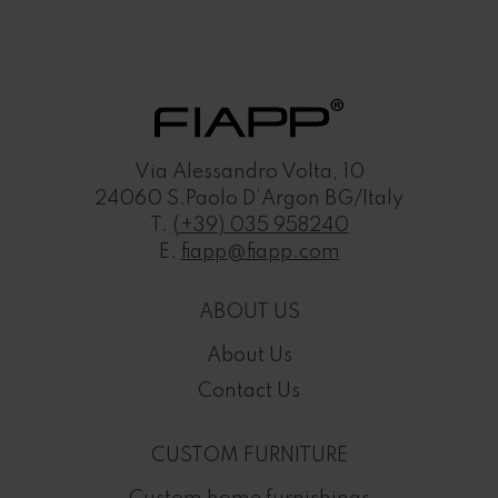
ting
MANHATTAN 83E left
nd
waiting sofa:
Relaxation corner
Of
S
Via Alessandro Volta, 10
24060 S.Paolo D’Argon BG/Italy
T.
(+39) 035 958240
E.
fiapp@fiapp.com
ABOUT US
About Us
Contact Us
CUSTOM FURNITURE