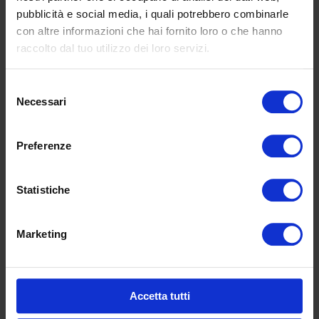
pubblicità e social media, i quali potrebbero combinarle
con altre informazioni che hai fornito loro o che hanno
raccolto dal tuo utilizzo dei loro servizi.
Selezione
Necessari
del
consenso
Preferenze
I accept the
Privacy Policy
Statistiche
Marketing
SKU:
666A
Accetta tutti