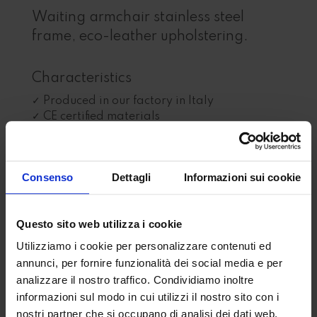
Waiting armchair stainless steel
frame, eco-leather upholstering.
Characteristics
Produced in our factory in Italy
CE certified materials
Certified Made in Italy accessories
Available on request
Consenso
Dettagli
Informazioni sui cookie
Product not for sale online: to request
colors and options, fill in the form
Questo sito web utilizza i cookie
Utilizziamo i cookie per personalizzare contenuti ed
annunci, per fornire funzionalità dei social media e per
analizzare il nostro traffico. Condividiamo inoltre
informazioni sul modo in cui utilizzi il nostro sito con i
nostri partner che si occupano di analisi dei dati web,