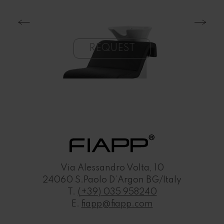
REQUEST
e
Comfort and Style in
GOD
for
the COSMO 1020 WU
Via Alessandro Volta, 10
Was
24060 S.Paolo D’Argon BG/Italy
s
Washing Unit
T.
(+39) 035 958240
E.
fiapp@fiapp.com