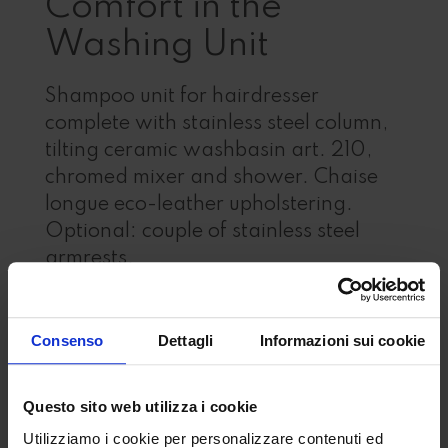
Comfort in the
Washing Unit
Shampoo unit for hairdresser
complete with stainless steel column,
tilting ceramic washbasin art. 210,
chromed mixer and shower. Chaise
longue eco-leather upholstering.
Optional: couple of stainless steel
armrests.
Characteristics
Consenso
Dettagli
Informazioni sui cookie
Produced in our factory in Italy
CE certified materials
Certified Made in Italy accessories
Questo sito web utilizza i cookie
Utilizziamo i cookie per personalizzare contenuti ed
Available on request