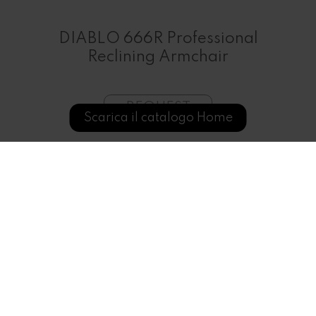
DIABLO 666R Professional
Reclining Armchair
REQUEST
Scarica il catalogo Home