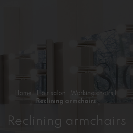
Home
|
Hair salon
|
Working chairs
|
Reclining armchairs
Reclining armchairs