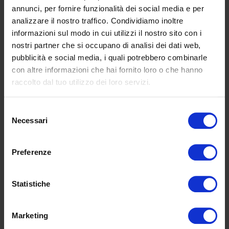
annunci, per fornire funzionalità dei social media e per
analizzare il nostro traffico. Condividiamo inoltre
informazioni sul modo in cui utilizzi il nostro sito con i
nostri partner che si occupano di analisi dei dati web,
pubblicità e social media, i quali potrebbero combinarle
con altre informazioni che hai fornito loro o che hanno
I accept the
Privacy Policy
raccolto dal tuo utilizzo dei loro servizi.
Selezione
Necessari
del
consenso
Preferenze
Additional information
Statistiche
Marketing