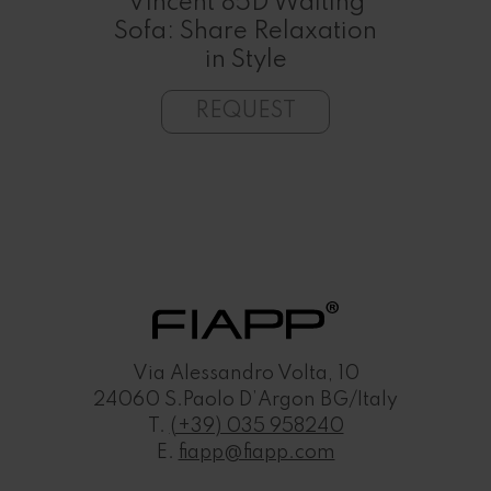
P
Vincent 85D Waiting
ir
Sofa: Share Relaxation
in Style
REQUEST
Via Alessandro Volta, 10
24060 S.Paolo D’Argon BG/Italy
T.
(+39) 035 958240
E.
fiapp@fiapp.com