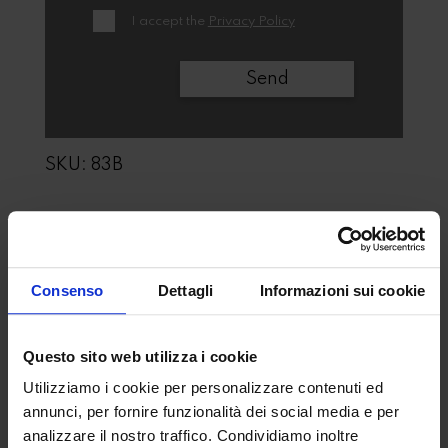
I accept the
Privacy Policy
SKU:
83B
Additional information
Consenso
Dettagli
Informazioni sui cookie
Largh. 80, prof. 80,
Dimensioni
alt. 40 cm
Questo sito web utilizza i cookie
1019A: largh. 80,
Utilizziamo i cookie per personalizzare contenuti ed
prof. 80, alt. 40/65
annunci, per fornire funzionalità dei social media e per
cm
analizzare il nostro traffico. Condividiamo inoltre