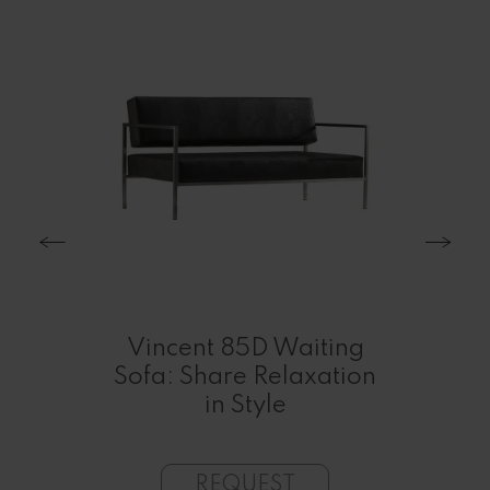
:
Vincent 85D Waiting
 a
Sofa: Share Relaxation
tion
in Style
W
REQUEST