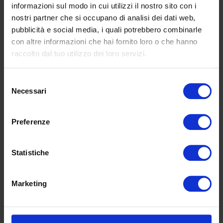
1019B: largh. 80,
informazioni sul modo in cui utilizzi il nostro sito con i
prof. 80, alt. 40/65
nostri partner che si occupano di analisi dei dati web,
cm
pubblicità e social media, i quali potrebbero combinarle
1019L: largh. min. 120
con altre informazioni che hai fornito loro o che hanno
– max 350, prof. 80,
raccolto dal tuo utilizzo dei loro servizi.
alt. 40/65 cm
1019D: sx largh. min.
Selezione
120 – max 350, prof.
Necessari
del
80, alt. 40/65 cm
consenso
1019D: dx largh. min.
120 – max 350, prof.
Preferenze
80, alt. 40/65 cm
1019G: largh. min.
Dimensioni altre
Statistiche
120 – max 350, prof.
versioni
80, alt. 40/65 cm
1019E: sx largh. min.
Marketing
120 – max 350, prof.
80, alt. 40/65 cm
1019E: dx largh. min.