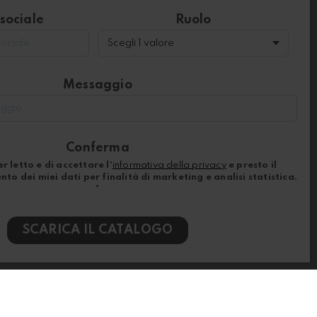
sociale
Ruolo
Messaggio
Conferma
r letto e di accettare l’
informativa della privacy
e presto il
to dei miei dati per finalità di marketing e analisi statistica.
*
SCARICA IL CATALOGO
Scarica il catalogo Home