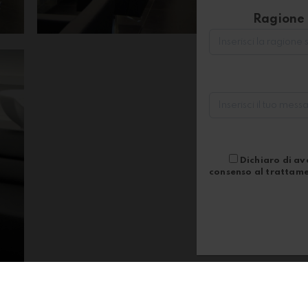
Ragione 
Dichiaro di ave
consenso al trattamen