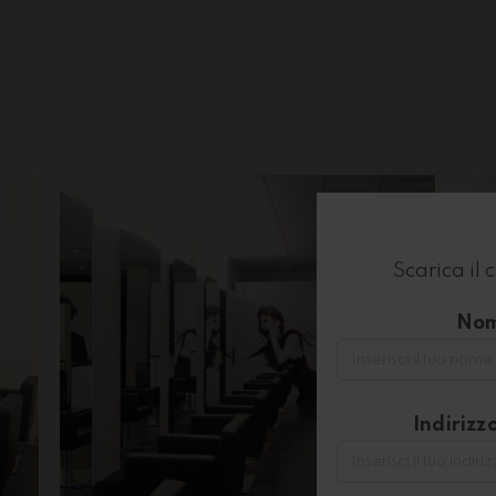
Scarica il 
No
Indirizz