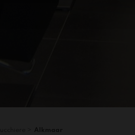
ucchiere >
Alkmaar