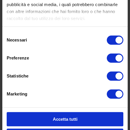
pubblicità e social media, i quali potrebbero combinarle
con altre informazioni che hai fornito loro o che hanno
raccolto dal tuo utilizzo dei loro servizi.
Selezione
I accept the
Privacy Policy
Necessari
del
consenso
Preferenze
Statistiche
SKU:
P 06 L
Marketing
Additional information
Accetta tutti
Lim-Dragonsoft-
A007-BIANCO, Res-