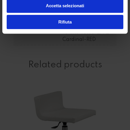
Polaris-Marrone-
Accetta selezionati
2938-Ebony, Res-
Rivestimenti
Polaris-Nero-565-
Rifiuta
Black-Storm, Res-
Polaris-rosso-2772-
Cardinal-RED
Related products