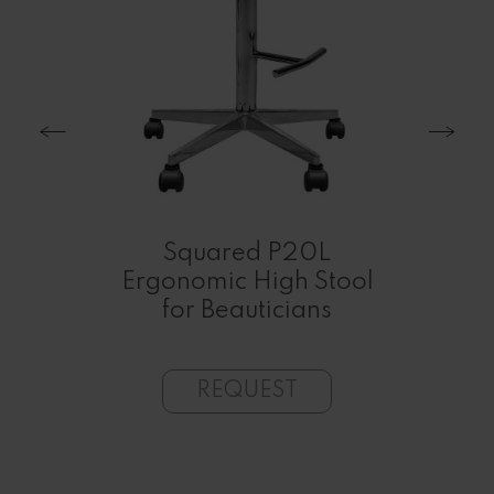
cal
nd
Squared P20L
r
Ergonomic High Stool
Pro
for Beauticians
We
REQUEST