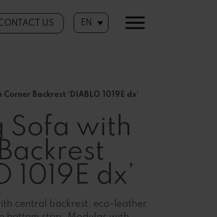
EN
CONTACT US
h Corner Backrest ‘DIABLO 1019E dx’
 Sofa with
Backrest
 1019E dx’
ith central backrest, eco-leather