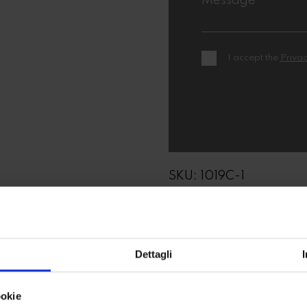
I accept the
Privac
SKU:
1019C-1
Dettagli
ookie
80, alt. 40 cm