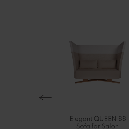
LO 1019
ng Pouf:
Elegant QUEEN 88
 and Style
Sofa for Salon