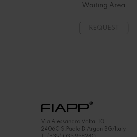
ur Salon
Waiting Area
UEST
REQUEST
Via Alessandro Volta, 10
24060 S.Paolo D’Argon BG/Italy
T.
(+39) 035 958240