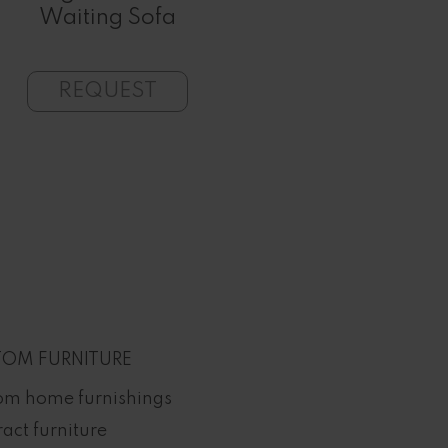
Waiting Sofa
for You
REQUEST
REQU
OM FURNITURE
om home furnishings
act furniture