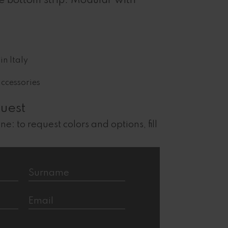
e bottom strip. Modular with
in Italy
accessories
uest
ne: to request colors and options, fill