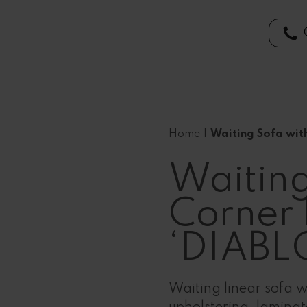
Home
|
Waiting Sofa wit
Waiting
Corner 
‘DIABLO
Waiting linear sofa w