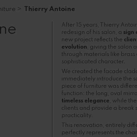
niture >
Thierry Antoine
ine
After 15 years, Thierry Antoi
redesign of his salon, a
sign 
new project reflects the
clie
evolution
, giving the salon
through materials like brass
sophisticated character.
We created the facade cladd
immediately introduce the sa
piece of furniture was diffe
function: the long, oval mirr
timeless elegance
, while t
clients and provide a break s
practicality.
This renovation, entirely dif
perfectly represents the cha