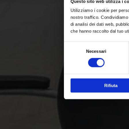
Questo sito web utilizza i c
Utilizziamo i cookie per perso
nostro traffico. Condividiamo 
di analisi dei dati web, pubbl
che hanno raccolto dal tuo uti
Selezione
Necessari
del
consenso
Rifiuta