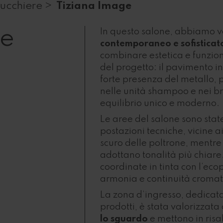
ucchiere >
Tiziana Image
ge
In questo salone, abbiamo v
contemporaneo e sofisticat
combinare estetica e funziona
del progetto: il pavimento i
forte presenza del metallo, p
nelle unità shampoo e nei br
equilibrio unico e moderno.
Le aree del salone sono state
postazioni tecniche, vicine ai
scuro delle poltrone, mentre 
adottano tonalità più chiare.
coordinate in tinta con l’eco
armonia e continuità cromat
La zona d’ingresso, dedicata
prodotti, è stata valorizzata
lo sguardo
e mettono in risal