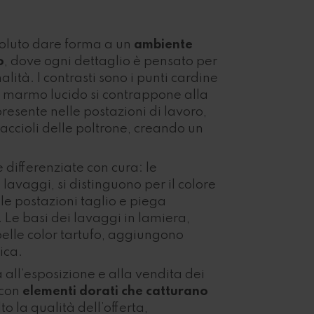
oluto dare forma a un
ambiente
o
, dove ogni dettaglio è pensato per
lità. I contrasti sono i punti cardine
n marmo lucido si contrappone alla
resente nelle postazioni di lavoro,
accioli delle poltrone, creando un
 differenziate con cura: le
 lavaggi, si distinguono per il colore
le postazioni taglio e piega
 Le basi dei lavaggi in lamiera,
pelle color tartufo, aggiungono
ica.
 all’esposizione e alla vendita dei
 con
elementi dorati che catturano
to la qualità dell’offerta,